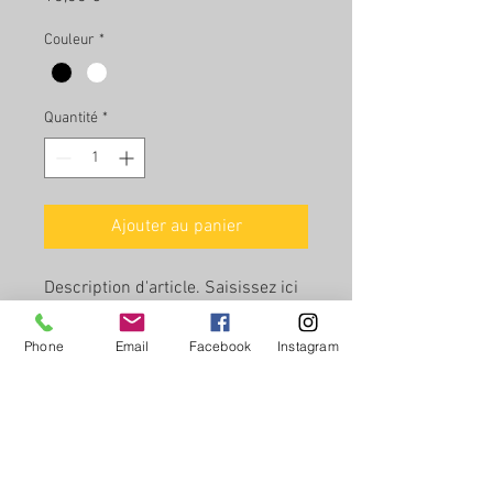
Couleur
*
Quantité
*
Ajouter au panier
Description d'article. Saisissez ici 
les caractéristiques de l'article : 
taille, matière et autres 
Phone
Email
Facebook
Instagram
informations utiles.
DÉTAILS D'ARTICLE
Détails d'article. Saisissez ici les 