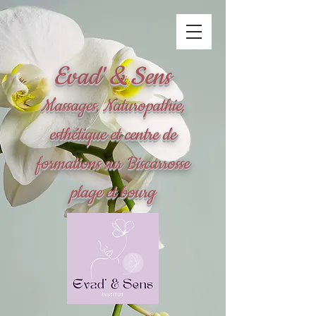
Evad' & Sens
Massages, Naturopathie,
esthétique et centre de
formations sur Biscarrosse
plage et bourg