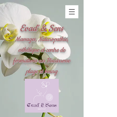
Evad' & Sens
Massages, Naturopathie,
esthétique et centre de
formations sur Biscarrosse
plage et bourg