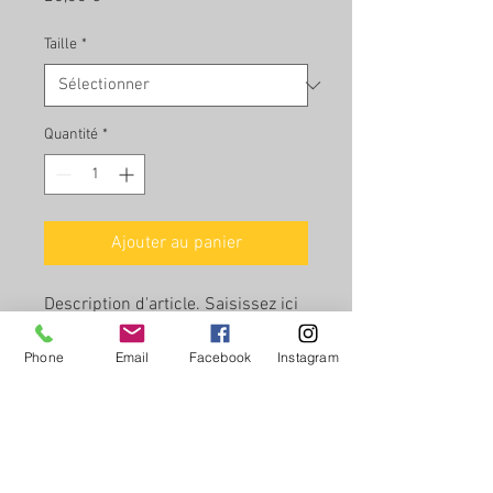
Taille
*
Quantité
*
Ajouter au panier
Description d'article. Saisissez ici 
les caractéristiques de l'article : 
taille, matière et autres 
Phone
Email
Facebook
Instagram
informations utiles.
DÉTAILS D'ARTICLE